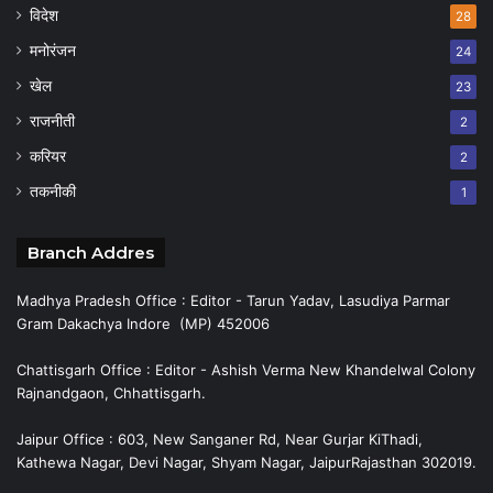
विदेश
28
मनोरंजन
24
खेल
23
राजनीती
2
करियर
2
तकनीकी
1
Branch Addres
Madhya Pradesh Office : Editor - Tarun Yadav, Lasudiya Parmar
Gram Dakachya Indore (MP) 452006
Chattisgarh Office : Editor - Ashish Verma New Khandelwal Colony
Rajnandgaon, Chhattisgarh.
Jaipur Office : 603, New Sanganer Rd, Near Gurjar KiThadi,
Kathewa Nagar, Devi Nagar, Shyam Nagar, JaipurRajasthan 302019.