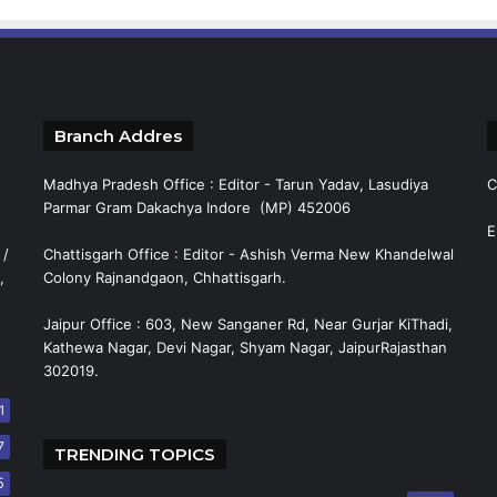
Branch Addres
Madhya Pradesh Office : Editor - Tarun Yadav, Lasudiya
C
Parmar Gram Dakachya Indore (MP) 452006
E
 /
Chattisgarh Office : Editor - Ashish Verma New Khandelwal
,
Colony Rajnandgaon, Chhattisgarh.
Jaipur Office : 603, New Sanganer Rd, Near Gurjar KiThadi,
Kathewa Nagar, Devi Nagar, Shyam Nagar, JaipurRajasthan
302019.
1
7
TRENDING TOPICS
5