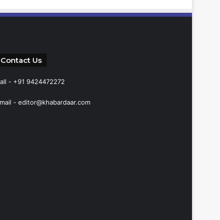
Contact Us
all - +91 9424472272
mail -
editor@khabardaar.com