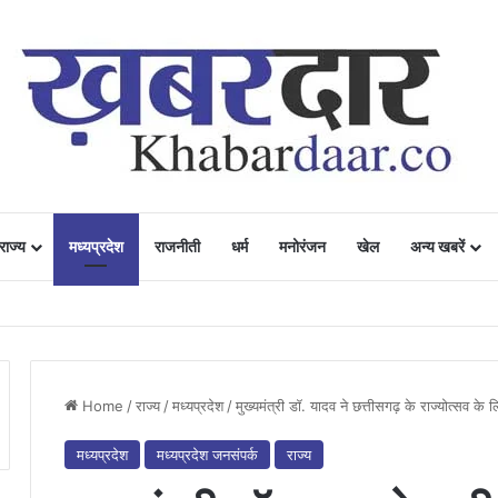
राज्य
मध्यप्रदेश
राजनीती
धर्म
मनोरंजन
खेल
अन्य खबरें
ं में उत्साह, नैनो डीएपी और नैनो यूरिया बने किसानों के भरोसेमंद कृषि साथी…..
Home
/
राज्य
/
मध्यप्रदेश
/
मुख्यमंत्री डॉ. यादव ने छत्तीसगढ़ के राज्योत्सव क
मध्यप्रदेश
मध्यप्रदेश जनसंपर्क
राज्य