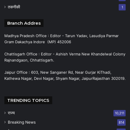
तकनीकी
1
Branch Addres
Madhya Pradesh Office : Editor - Tarun Yadav, Lasudiya Parmar
Gram Dakachya Indore (MP) 452006
Chattisgarh Office : Editor - Ashish Verma New Khandelwal Colony
Rajnandgaon, Chhattisgarh.
Jaipur Office : 603, New Sanganer Rd, Near Gurjar KiThadi,
Kathewa Nagar, Devi Nagar, Shyam Nagar, JaipurRajasthan 302019.
TRENDING TOPICS
राज्य
10,211
Breaking News
814