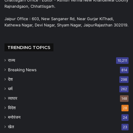
Rajnandgaon, Chhattisgarh.
Jaipur Office : 603, New Sanganer Rd, Near Gurjar KiThadi,
Kathewa Nagar, Devi Nagar, Shyam Nagar, JaipurRajasthan 302019.
TRENDING TOPICS
राज्य
10,211
Breaking News
814
देश
298
धर्म
262
व्यापार
148
विदेश
28
मनोरंजन
24
खेल
23