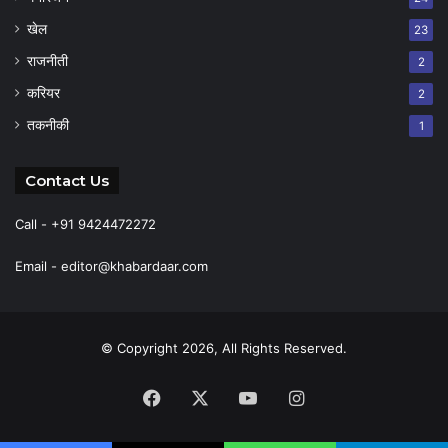
खेल
23
राजनीती
2
करियर
2
तकनीकी
1
Contact Us
Call - +91 9424472272
Email -
editor@khabardaar.com
© Copyright 2026, All Rights Reserved.
Facebook
X
YouTube
Instagram