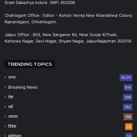
Gram Dakachya Indore (MP) 452006
Chattisgarh Office : Editor - Ashish Verma New Khandelwal Colony
Rajnandgaon, Chhattisgarh.
Jaipur Office : 603, New Sanganer Rd, Near Gurjar KiThadi,
Kathewa Nagar, Devi Nagar, Shyam Nagar, JaipurRajasthan 302019.
TRENDING TOPICS
राज्य
10,211
Breaking News
814
देश
298
धर्म
262
व्यापार
148
विदेश
28
मनोरंजन
24