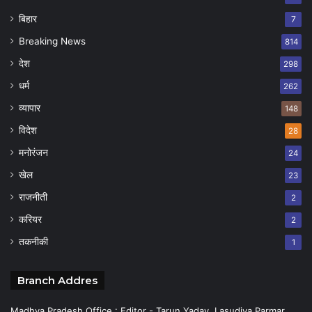
बिहार
7
Breaking News
814
देश
298
धर्म
262
व्यापार
148
विदेश
28
मनोरंजन
24
खेल
23
राजनीती
2
करियर
2
तकनीकी
1
Branch Addres
Madhya Pradesh Office : Editor - Tarun Yadav, Lasudiya Parmar