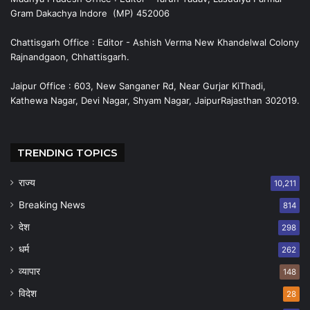
Gram Dakachya Indore (MP) 452006
Chattisgarh Office : Editor - Ashish Verma New Khandelwal Colony
Rajnandgaon, Chhattisgarh.
Jaipur Office : 603, New Sanganer Rd, Near Gurjar KiThadi,
Kathewa Nagar, Devi Nagar, Shyam Nagar, JaipurRajasthan 302019.
TRENDING TOPICS
राज्य
10,211
Breaking News
814
देश
298
धर्म
262
व्यापार
148
विदेश
28